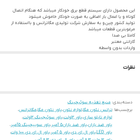
ولتاژ واقعی و بدون نوسان و افت ولتاژ
این محصول دارای سیستم قطع برق خودکار میباشد که هنگام اتصال
پرقدرت و بادوام و بدون صدای اضافی
کوتاه و یا اعمال بار اضافی به صورت خودکار خاموش میشود
جهت خریدهای عمده لطفا تماس بگیرید
تولید کشور چین و به سفارش شرکت تولیدی مگاترانس و با استفاده از
مرغوبترین قطعات میباشد
کاملا بی صدا
گارانتی معتبر
واردات بدون واسطه
بهترین کیفیت و قیمت موجود دربازار
نظرات
دسته‌بندی
:
منبع تغذیه سوئیچینگ
برچسب‌ها :
ترانس نئون مگا
،
لوازم نئون
،
پاور نئون مگا
،
مگاترانس
،
لوازم تابلو سازی
،
پاور ۱۲ولت
،
پاور سوئیجینگ ۱۲ولت
،
پاور ضد باران
،
پاور ضد باران۵ آمپر
،
پاور سوییچینگ ۵آمپر
،
پاور LED
،
پاور ال ای دی
،
پاور ۵ آمپر
،
پاور ال ای دی ۱۰۰ وات
،
پاور ۱۲ ولت ۸.۳ آمپر
،
پاور ال ای دی ۸.۳ آمپر
،