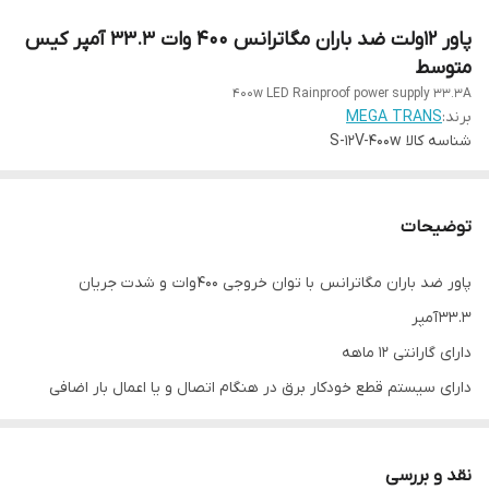
پاور ۱۲ولت ضد باران مگاترانس 400 وات 33.3 آمپر کیس
متوسط
400w LED Rainproof power supply 33.3A
برند:
MEGA TRANS
شناسه کالا
S-12V-۴۰۰w
توضیحات
پاور ضد باران مگاترانس با توان خروجی ۴۰۰ وات و شدت جریان
۳۳.۳ آمپر
دارای گارانتی ۱۲ ماهه
دارای سیستم قطع خودکار برق در هنگام اتصال و یا اعمال بار اضافی
واردات مستقیم و بدون واسطه
دارای گواهینامه ISO9001
نقد و بررسی