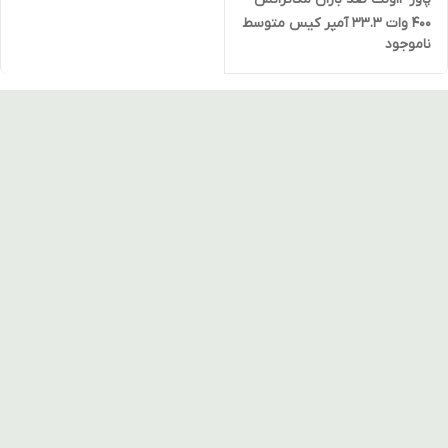
400 وات 33.3 آمپر کیس متوسط
ناموجود