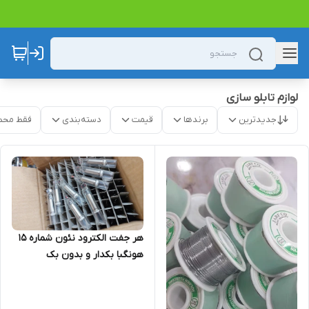
لوازم تابلو سازی
جدیدترین
برندها
قیمت
دسته‌بندی
فقط محص
هر جفت الکترود نئون شماره ۱۵
هونگبا بکدار و بدون بک