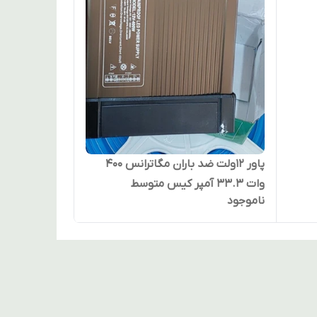
پاور ۱۲ولت ضد باران مگاترانس 400
وات 33.3 آمپر کیس متوسط
ناموجود