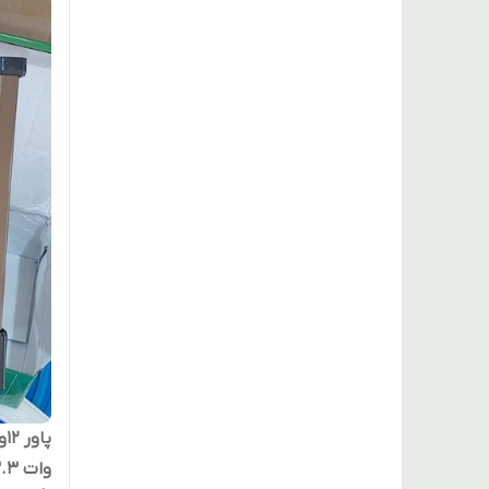
وات 33.3 آمپر کیس متوسط