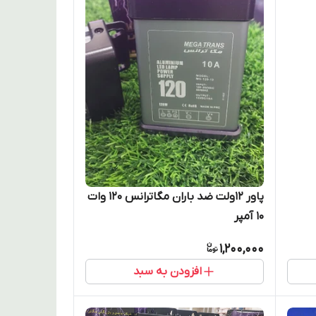
پاور ۱۲ولت ضد باران مگاترانس ۱2۰ وات
10 آمپر
1,200,000
افزودن به سبد