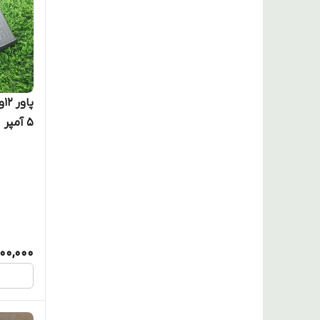
۵ آمپر
,100,000