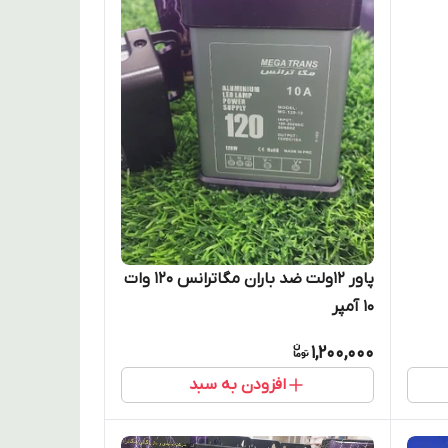
پاور ۱۲ولت ضد باران مگاترانس ۱2۰ وات
10 آمپر
1,200,000
افزودن به سبد