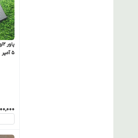
۵ آمپر
,100,000