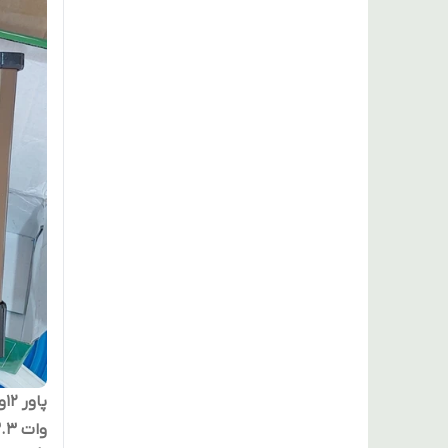
وات 33.3 آمپر کیس متوسط