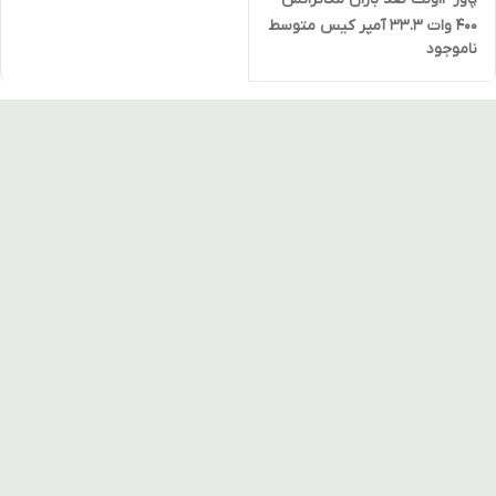
400 وات 33.3 آمپر کیس متوسط
ناموجود