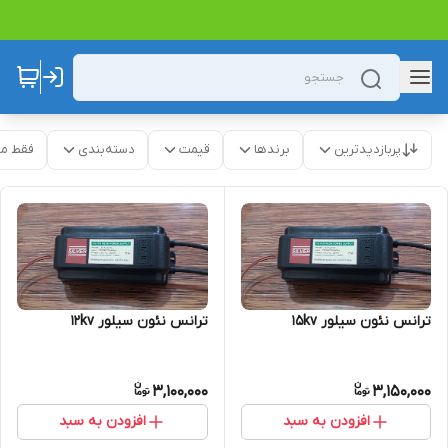
پربازدیدترین
برندها
قیمت
دسته‌بندی
فقط م
ترانس نئون سیلور 15kv
ترانس نئون سیلور 12kv
3,100,000
3,150,000
افزودن به سبد
افزودن به سبد