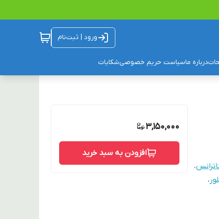
ورود | ثبت‌نام
ات
درباره ما
سیاست حریم خصوصی
شکایات
3,150,000
افزودن به سبد خرید
ترانس
،
ور
،