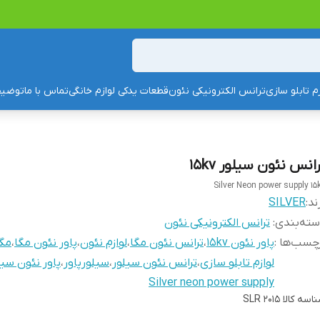
زم تابلو سازی
ترانس الکترونیکی نئون
قطعات یدکی لوازم خانگی
تماس با ما
توضیح
انس نئون سیلور 15kv
Silver Neon power supply 15
ند:
SILVER
ته‌بندی
:
ترانس الکترونیکی نئون
چسب‌ها :
پاور نئون 15kv
،
ترانس نئون مگا
،
لوازم نئون
،
پاور نئون مگا
،
مگا
لوازم تابلو سازی
،
ترانس نئون سیلور
،
سیلورپاور
،
پاور نئون سیل
Silver neon power supply
اسه کالا
SLR 2015