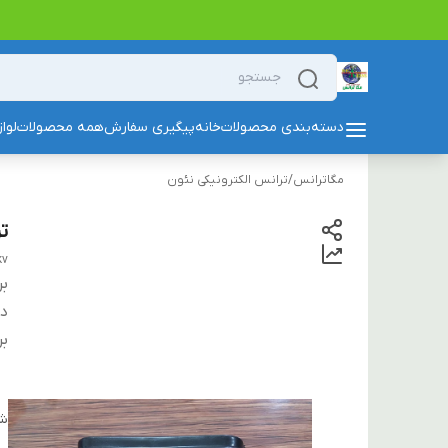
دسته‌بندی محصولات
خانه
پیگیری سفارش
همه محصولات
لوا
مگاترانس
/
ترانس الکترونیکی نئون
تر
kv
بر
دس
بر
شن