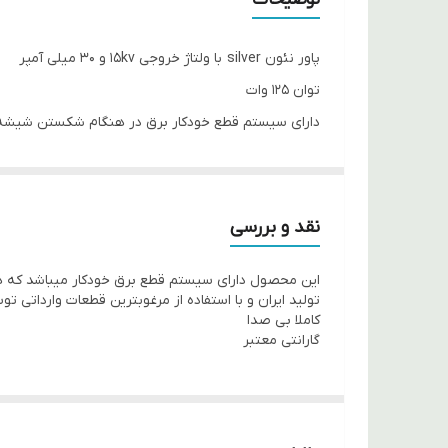
پاور نئون silver با ولتاژ خروجی 15kv و ۳۰ میلی آمپر
توان ۱۲۵ وات
دارای سیستم قطع خودکار برق در هنگام شکستن شیشه نئ
کم مصرف و قدرت بالا
ارسال آسان به سراسر کشور
عمده و خرده
نقد و بررسی
این محصول دارای سیستم قطع برق خودکار میباشد که ه
تولید ایران و با استفاده از مرغوبترین قطعات وارداتی 
کاملا بی صدا
گارانتی معتبر