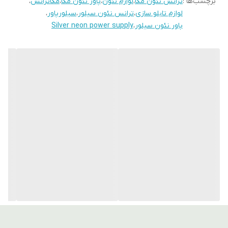
برچسب‌ها :
ترانس نئون مگا
،
لوازم نئون
،
پاور نئون مگا
،
مگاترانس
،
لوازم تابلو سازی
،
ترانس نئون سیلور
،
سیلورپاور
،
پاور نئون سیلور
،
Silver neon power supply