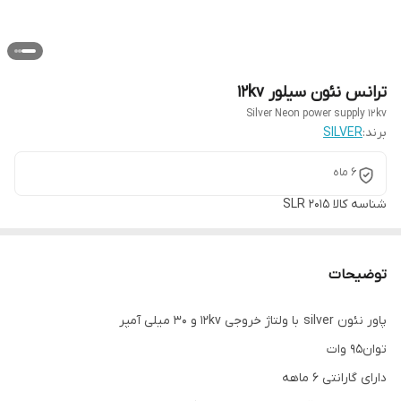
ترانس نئون سیلور 12kv
Silver Neon power supply 12kv
برند:
SILVER
6 ماه
شناسه کالا
SLR 2015
توضیحات
پاور نئون silver با ولتاژ خروجی 12kv و ۳۰ میلی آمپر
توان95 وات
دارای گارانتی ۶ ماهه