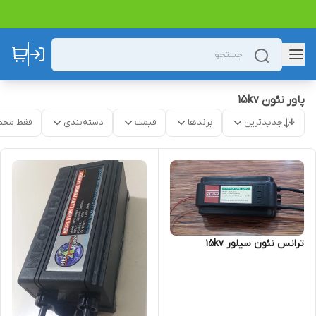
پاور نئون 15kv
جدیدترین
برندها
قیمت
دسته‌بندی
فقط محص
ترانس نئون سیلور 15kv