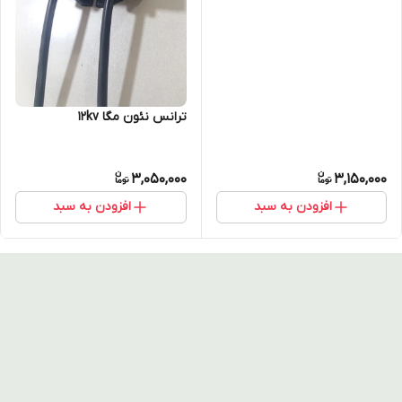
ترانس نئون مگا 12kv
3,050,000
3,150,000
افزودن به سبد
افزودن به سبد