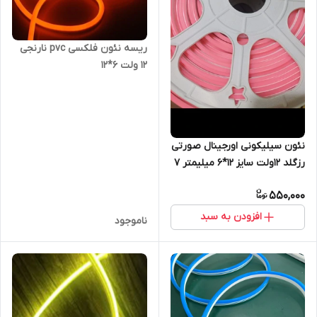
ریسه نئون فلکسی pvc نارنجی
12 ولت 6*12
نئون سیلیکونی اورجینال صورتی
رزگلد 12ولت سایز 12*6 میلیمتر 7
وات
550,000
افزودن به سبد
ناموجود