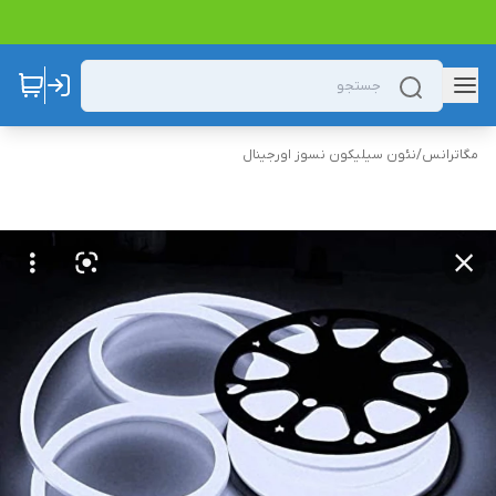
مگاترانس
/
نئون سیلیکون نسوز اورجینال