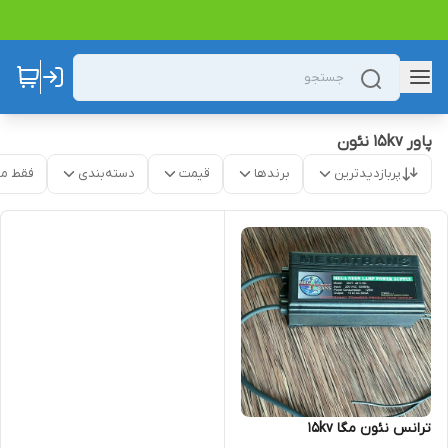
پاور ۱۵kv نئون
پربازدیدترین
برندها
قیمت
دسته‌بندی
فقط م
ترانس نئون مگا 15kv