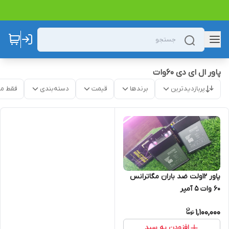
پاور ال ای دی ۶۰وات
پربازدیدترین
برندها
قیمت
دسته‌بندی
فقط م
پاور ۱۲ولت ضد باران مگاترانس
۶۰ وات ۵ آمپر
1,100,000
افزودن به سبد