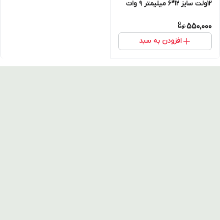
12ولت سایز 12*6 میلیمتر 9 وات
550,000
افزودن به سبد