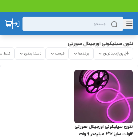
نئون سیلیکونی اورجینال صورتی
پربازدیدترین
برندها
قیمت
دسته‌بندی
فقط م
نئون سیلیکونی اورجینال صورتی
12ولت سایز 12*6 میلیمتر 9 وات