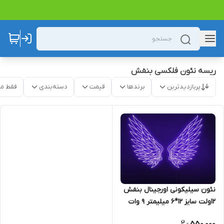
ریسه نئون فلکسی بنفش
پربازدیدترین
برندها
قیمت
دسته‌بندی
فقط م
نئون سیلیکونی اورجینال بنفش
12ولت سایز 12*6 میلیمتر 9 وات