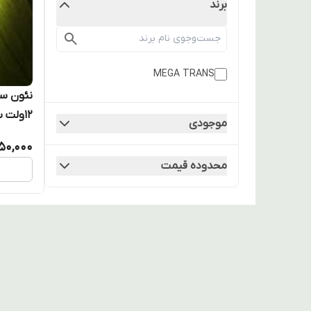
برند
MEGA TRANS
نئون سی
12ولت سایز 12*6 میلیمتر 9 وات
موجودی
50,000
محدوده قیمت