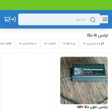
ترانس ۱۵ مگا
جدیدترین
برندها
قیمت
دسته‌بندی
فقط محص
ترانس نئون مگا 15kv