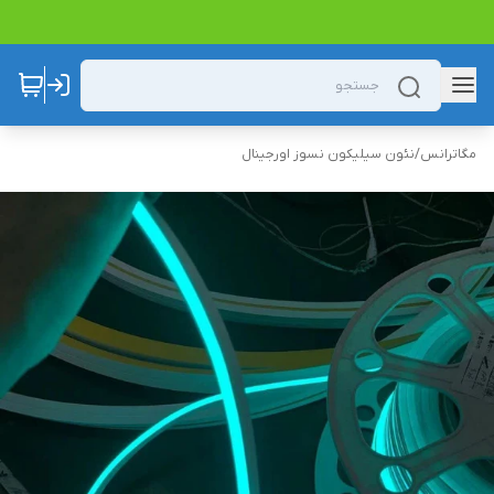
مگاترانس
/
نئون سیلیکون نسوز اورجینال