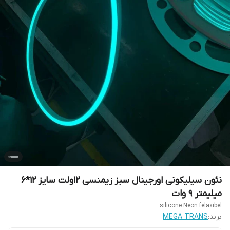
نئون سیلیکونی اورجینال سبز زیمنسی 12ولت سایز 12*6
میلیمتر 9 وات
silicone Neon felaxibel
برند:
MEGA TRANS