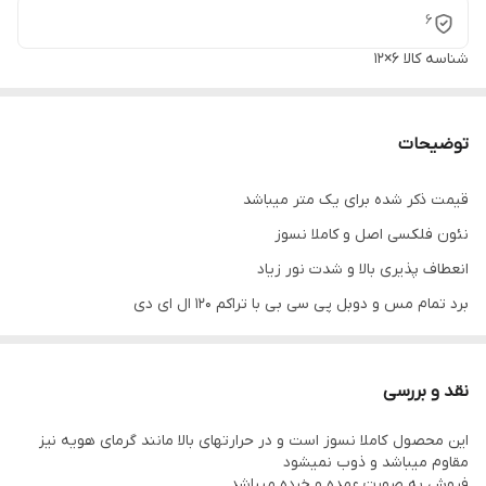
6
شناسه کالا
6×12
توضیحات
قیمت ذکر شده برای یک متر میباشد
نئون فلکسی اصل و کاملا نسوز
انعطاف پذیری بالا و شدت نور زیاد
برد تمام مس و دوبل پی سی بی با تراکم 120 ال ای دی
قابل برش در هر 2.5 سانتیمتر
واردات مستقیم و بدون واسطه
نقد و بررسی
فروش به صورت عمده و خرده
این محصول کاملا نسوز است و در حرارتهای بالا مانند گرمای هویه نیز
ارسال به سراسر کشور
مقاوم میباشد و ذوب نمیشود
قیمت مذکور برای یک متر است
فروش به صورت عمده و خرده میباشد