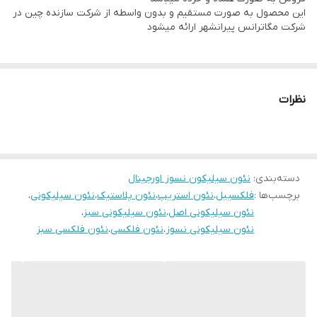
این محصول به صورت مستقیم و بدون واسطه از شرکت سازنده چین در
شرکت مگاترانس پیرانشهر ارائه میشود
نظرات
دسته‌بندی
:
نئون سیلیکون نسوز اورجینال
برچسب‌ها :
فلکسیبل
،
نئون استریپ
،
نئون پلاستیک
،
نئون سیلیکونی
،
نئون سیلیکونی اصل
،
نئون سیلیکونی سبز
،
نئون سیلیکونی نسوز
،
نئون فلکسی
،
نئون فلکسی سبز