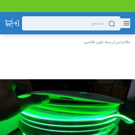
مگاترانس
/
ریسه نئون فلکسی