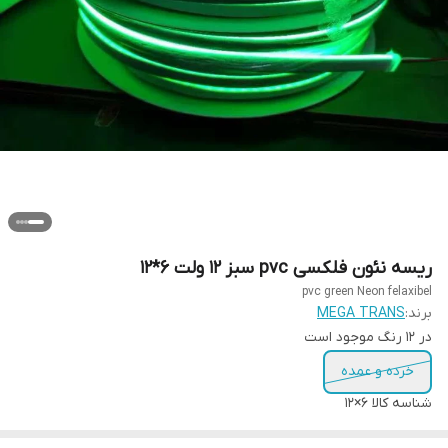
ریسه نئون فلکسی pvc سبز 12 ولت 6*12
pvc green Neon felaxibel
برند:
MEGA TRANS
در ۱۲ رنگ موجود است
خرده و عمده
شناسه کالا
6×12