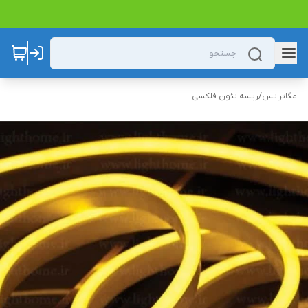
مگاترانس
/
ریسه نئون فلکسی