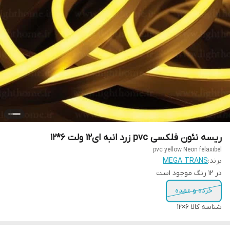
ریسه نئون فلکسی pvc زرد انبه ای12 ولت 6*12
pvc yellow Neon felaxibel
برند:
MEGA TRANS
در ۱۲ رنگ موجود است
خرده و عمده
شناسه کالا
6×12