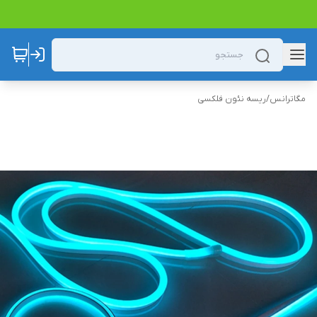
مگاترانس
/
ریسه نئون فلکسی