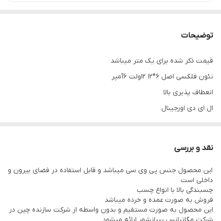
توضیحات
قیمت ذکر شده برای یک متر میباشد
نئون فلکسی اصل 6*12 12ولت 6آمپر
انعطاف پذیری بالا
ال ای دی اورجینال
برد تمام مس نشکن
واردات مستقیم و بدون واسطه
نقد و بررسی
فروش به صورت عمده و خرده
این محصول جنس پی وی سی میباشد و قابل استفاده در فضای بیرون و
ارسال به سراسر کشور
داخلی است
چسبندگی بالا با انواع چسب
فروش به صورت عمده و خرده میباشد
این محصول به صورت مستقیم و بدون واسطه از شرکت سازنده چین در
شرکت مگاترانس پیرانشهر ارائه میشود